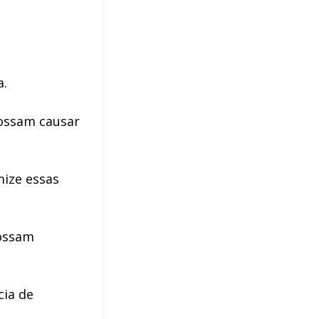
a.
possam causar
mize essas
possam
cia de