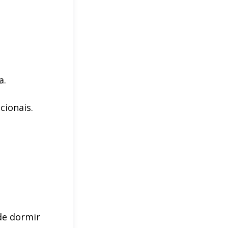
a.
cionais.
s
de dormir