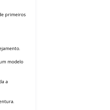
de primeiros
nejamento.
a um modelo
da a
entura.