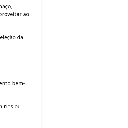
paço,
proveitar ao
eleção da
mento bem-
m rios ou