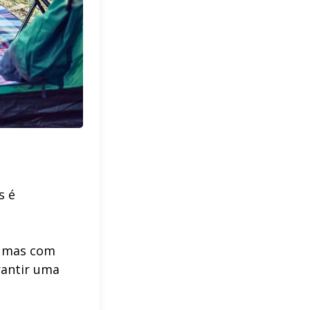
s é
, mas com
rantir uma