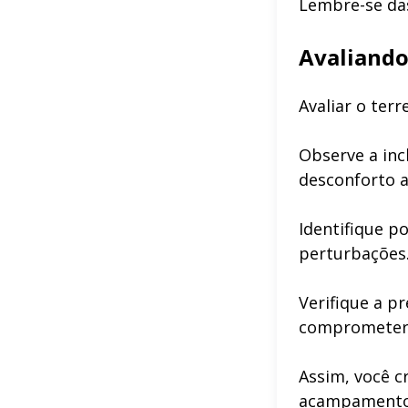
Lembre-se das
Avaliando
Avaliar o ter
Observe a inc
desconforto a
Identifique p
perturbações
Verifique a p
comprometer 
Assim, você c
acampamento