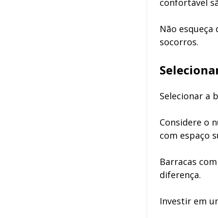
confortável sã
Não esqueça d
socorros.
Seleciona
Selecionar a 
Considere o n
com espaço su
Barracas com 
diferença.
Investir em u