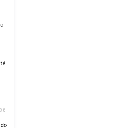
ço
té
 de
ndo