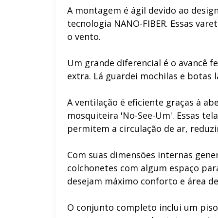
A montagem é ágil devido ao design
tecnologia NANO-FIBER. Essas vareta
o vento.
Um grande diferencial é o avancê f
extra. Lá guardei mochilas e botas 
A ventilação é eficiente graças à ab
mosquiteira 'No-See-Um'. Essas te
permitem a circulação de ar, reduz
Com suas dimensões internas gene
colchonetes com algum espaço para
desejam máximo conforto e área d
O conjunto completo inclui um piso