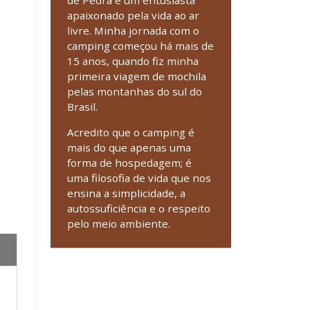
de Pedra e um entusiasta
apaixonado pela vida ao ar
livre. Minha jornada com o
camping começou há mais de
15 anos, quando fiz minha
primeira viagem de mochila
pelas montanhas do sul do
Brasil.
Acredito que o camping é
mais do que apenas uma
forma de hospedagem; é
uma filosofia de vida que nos
ensina a simplicidade, a
autossuficiência e o respeito
pelo meio ambiente.