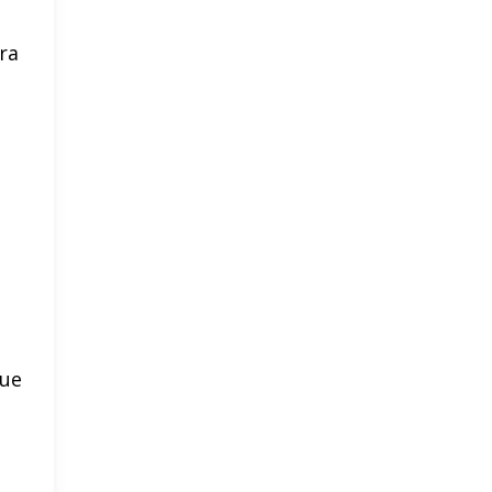
ra
que