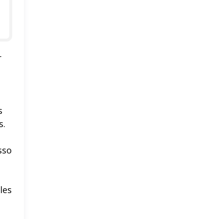
r
s
s.
sso
les